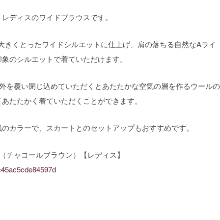
、レディスのワイドブラウスです。
を大きくとったワイドシルエットに仕上げ、肩の落ちる自然なAライ
印象のシルエットで着ていただけます。
、外を覆い閉じ込めていただくとあたたかな空気の層を作るウールの
てあたたかく着ていただくことができます。
気のカラーで、スカートとのセットアップもおすすめです。
ス（チャコールブラウン）【レディス】
bbc45ac5cde84597d