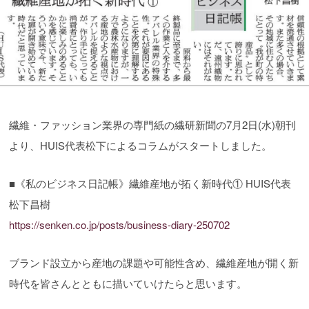
繊維・ファッション業界の専門紙の繊研新聞の7月2日(水)朝刊
より、HUIS代表松下によるコラムがスタートしました。
■《私のビジネス日記帳》繊維産地が拓く新時代① HUIS代表
松下昌樹
https://senken.co.jp/posts/business-diary-250702
ブランド設立から産地の課題や可能性含め、繊維産地が開く新
時代を皆さんとともに描いていけたらと思います。