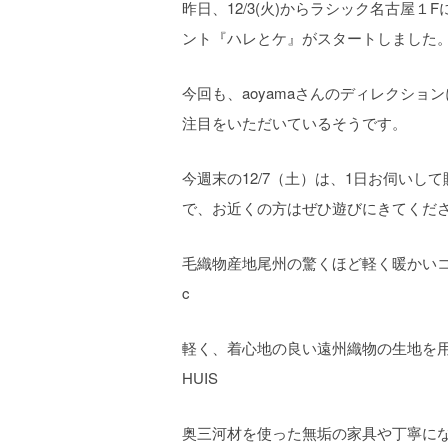
昨日、12/3(火)からラシック名古屋１Fに
ント『ハレとケ』がスタートしました
今回も、aoyamaさんのディレクシ
注目をいただいているそうです。
今週末の12/7（土）は、1日お伺いし
で、お近くの方はぜひ遊びにきてくだ
毛織物産地尾州の驚くほど軽く暖かい
c
軽く、着心地の良い遠州織物の生地を
HUIS
奥三河材を使った無垢の家具や丁寧に