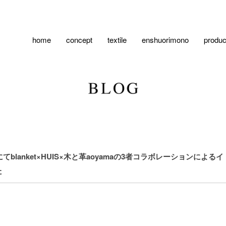
home
concept
textile
enshuorimono
produc
てblanket×HUIS×木と革aoyamaの3者コラボレーションによるイ
た