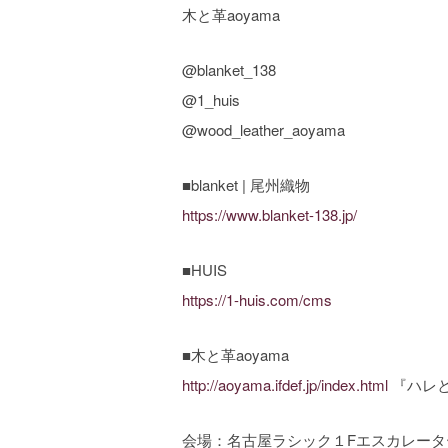
木と革aoyama
@blanket_138
@1_huis
@wood_leather_aoyama
■blanket | 尾州織物
https://www.blanket-138.jp/
■HUIS
https://1-huis.com/cms
■木と革aoyama
http://aoyama.ifdef.jp/index.html
『ハレ
会場：名古屋ラシック１Fエスカレー