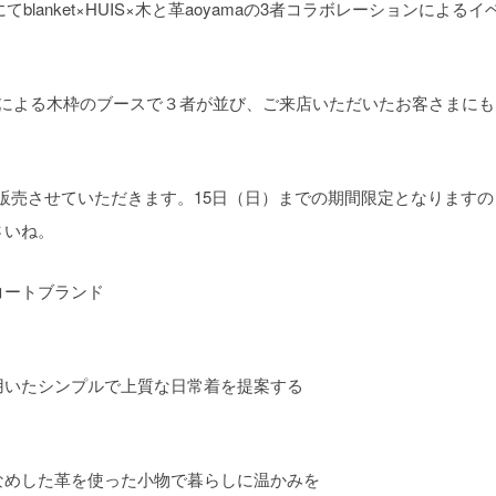
てblanket×HUIS×木と革aoyamaの3者コラボレーションによるイ
。
ョンによる木枠のブースで３者が並び、ご来店いただいたお客さまにも
て販売させていただきます。15日（日）までの期間限定となりますの
さいね。
コートブランド
用いたシンプルで上質な日常着を提案する
なめした革を使った小物で暮らしに温かみを