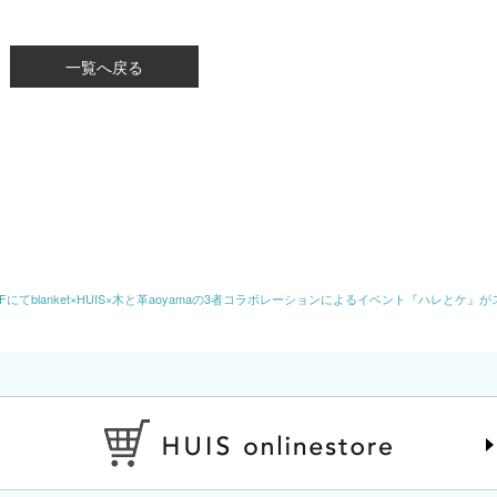
一覧へ戻る
Fにてblanket×HUIS×木と革aoyamaの3者コラボレーションによるイベント『ハレとケ』が