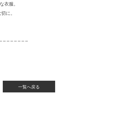
ルな衣服。
大切に。
– – – – – – – –
一覧へ戻る