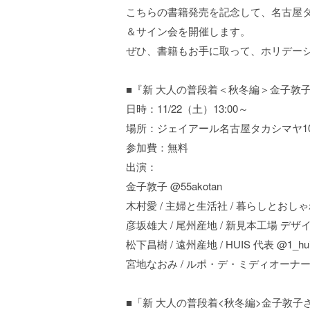
こちらの書籍発売を記念して、名古屋タ
＆サイン会を開催します。
ぜひ、書籍もお手に取って、ホリデー
■『新 大人の普段着＜秋冬編＞金子敦
日時：11/22（土）13:00～
場所：ジェイアール名古屋タカシマヤ10階催事
参加費：無料
出演：
金子敦子 @55akotan
木村愛 / 主婦と生活社 / 暮らしとおしゃれの編
彦坂雄大 / 尾州産地 / 新見本工場 デザイナー
松下昌樹 / 遠州産地 / HUIS 代表 @1_hu
宮地なおみ / ルポ・デ・ミディオーナー @r
■「新 大人の普段着<秋冬編>金子敦