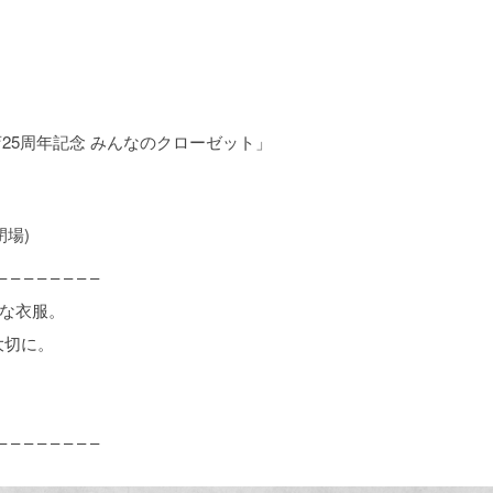
25周年記念 みんなのクローゼット」
閉場)
– – – – – – – –
ルな衣服。
大切に。
– – – – – – – –