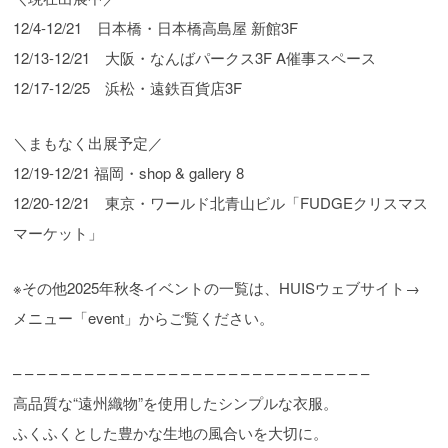
12/4-12/21 日本橋・日本橋高島屋 新館3F
12/13-12/21 大阪・なんばパークス3F A催事スペース
12/17-12/25 浜松・遠鉄百貨店3F
＼まもなく出展予定／
12/19-12/21 福岡・shop & gallery 8
12/20-12/21 東京・ワールド北青山ビル「FUDGEクリスマス
マーケット」
※その他2025年秋冬イベントの一覧は、HUISウェブサイト→
メニュー「event」からご覧ください。
– – – – – – – – – – – – – – – – – – – – – – – – – – – – – –
高品質な“遠州織物”を使用したシンプルな衣服。
ふくふくとした豊かな生地の風合いを大切に。