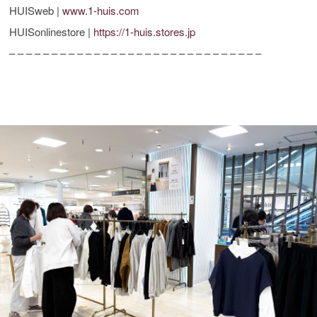
HUISweb |
www.1-huis.com
HUISonlinestore |
https://1-huis.stores.jp
– – – – – – – – – – – – – – – – – – – – – – – – – – – – – –