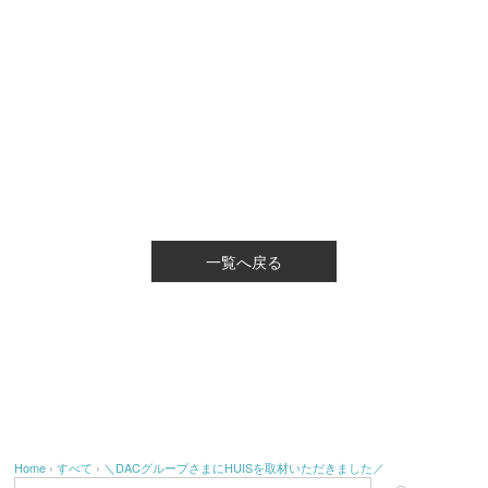
一覧へ戻る
Home
›
すべて
›
＼DACグループさまにHUISを取材いただきました／