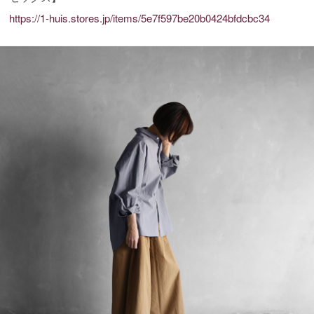
https://1-huis.stores.jp/items/5e7f597be20b0424bfdcbc34