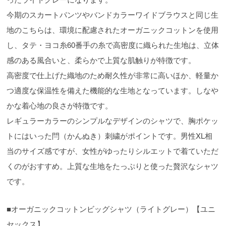
今期のスカートパンツやバンドカラーワイドブラウスと同じ生
地のこちらは、環境に配慮されたオーガニックコットンを使用
し、タテ・ヨコ糸60番手の糸で高密度に織られた生地は、立体
感のある風合いと、柔らかで上質な肌触りが特徴です。
高密度で仕上げた織地のため耐久性が非常に高いほか、軽量か
つ適度な保温性を備えた機能的な生地となっています。しなや
かな着心地の良さが特徴です。
レギュラーカラーのシンプルなデザインのシャツで、胸ポケッ
トにはいった閂（かんぬき）刺繍がポイントです。男性XL相
当のサイズ感ですが、女性がゆったりシルエットで着ていただ
くのがおすすめ。上質な生地をたっぷりと使った贅沢なシャツ
です。
■オーガニックコットンビッグシャツ（ライトグレー）【ユニ
セックス】