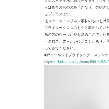
人気の秋冬生地、綿ウールタイプライタ
らは糸そのものの色「きなり」のやさ
るブラウスです。
従来のコットンリネン素材のものも以
プライタークロスのものと着比べてい
糸の芯のウールが熱を溜めこんでくれ
ークロス。柔らかいけどコシがあり、
ってみてください。
■綿ウールタイプライタークロスシャ
https://1-huis.stores.jp/items/5d814d6