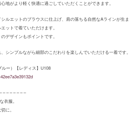
着心地がより軽く快適に過ごしていただくことができます。
ドシルエットのブラウスに仕上げ、肩の落ちる自然なAラインが生
ルエットで着ていただけます。
りのデザインもポイントです。
れ、シンプルながら細部のこだわりを楽しんでいただける一着です
ルー）【レディス】U108
77c42ee7a3e39132d
– – – – – – – –
ルな衣服。
大切に。