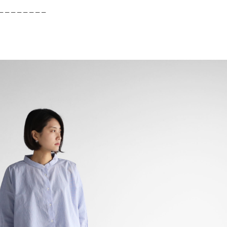
– – – – – – – –