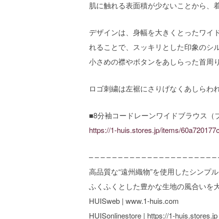
肌に触れる表面積が少ないことから、
デザインは、身幅を大きくとったワイ
れることで、スッキリとした印象のシ
小さめの襟やボタンをあしらった首周
ロゴ刺繍は左裾にさりげなくあしらわ
■8分袖コードレーンワイドブラウス（ブ
https://1-huis.stores.jp/items/60a7201
– – – – – – – – – – – – – – – – – – – – – – 
高品質な“遠州織物”を使用したシンプ
ふくふくとした豊かな生地の風合いを
HUISweb | www.1-huis.com
HUISonlinestore | https://1-huis.stores.jp