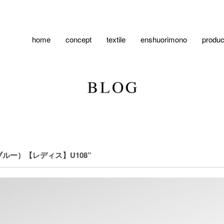
home
concept
textile
enshuorimono
produc
ルー）【レディス】U108”