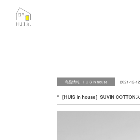
商品情報
HUIS in house
2021-12-12
“［HUIS in house］SUVIN CO