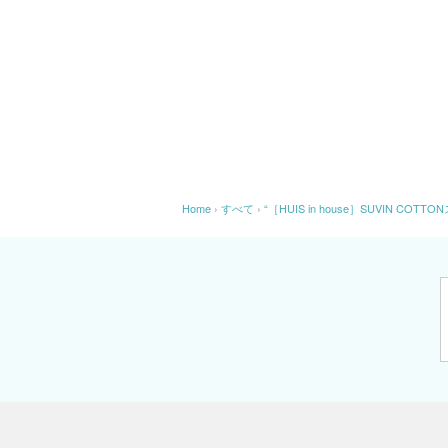
Home
›
すべて
›
“［HUIS in house］SUVIN C