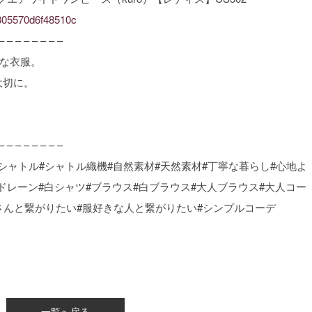
62305570d6f48510c
– – – – – – – –
ルな衣服。
大切に。
– – – – – – – –
織物#シャトル#シャトル織機#自然素材#天然素材#丁寧な暮らし#心地よ
#コードレーン#白シャツ#ブラウス#白ブラウス#大人ブラウス#大人コー
さんと繋がりたい#服好きな人と繋がりたい#シンプルコーデ
一覧へ戻る