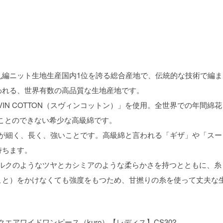
丸編ニット生地生産国内1位を誇る総合産地で、伝統的な技術で編ま
われる、世界有数の高品質な生地産地です。
IN COTTON（スヴィンコットン）」を使用。全世界での年間綿花
することのできない希少な高級綿です。
繊維質が細く、長く、強いことです。高級綿と言われる「ギザ」や「スー
持ちます。
がシルクのようなツヤとカシミアのような柔らかさを持つとともに、糸
こと）をかけなくても強度をもつため、甘撚りの糸を使って丈夫な
TTONスクエアワイドワンピース（kuro）【レディス】CS302