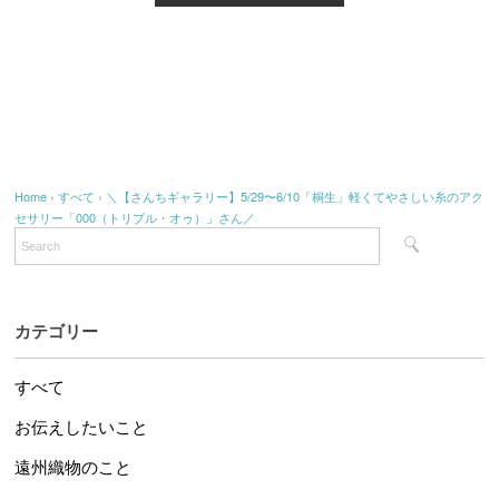
Home
›
すべて
›
＼【さんちギャラリー】5/29〜6/10「桐生」軽くてやさしい糸のアク
セサリー「000（トリプル・オゥ）」さん／
カテゴリー
すべて
お伝えしたいこと
遠州織物のこと