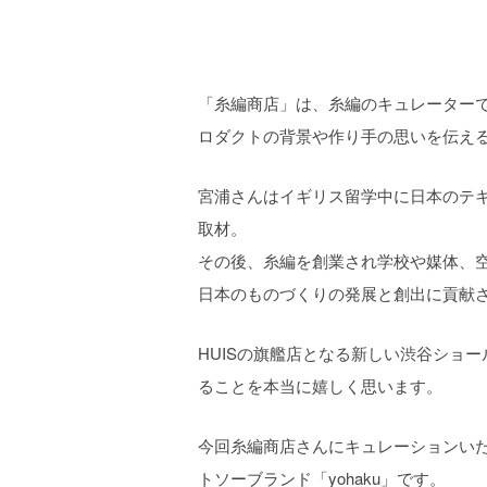
「糸編商店」は、糸編のキュレーター
ロダクトの背景や作り手の思いを伝え
宮浦さんはイギリス留学中に日本のテ
取材。
その後、糸編を創業され学校や媒体、
日本のものづくりの発展と創出に貢献
HUISの旗艦店となる新しい渋谷ショ
ることを本当に嬉しく思います。
今回糸編商店さんにキュレーションい
トソーブランド「yohaku」です。