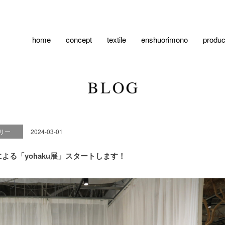
home
concept
textile
enshuorimono
produc
リー
2024-03-01
る「yohaku展」スタートします！