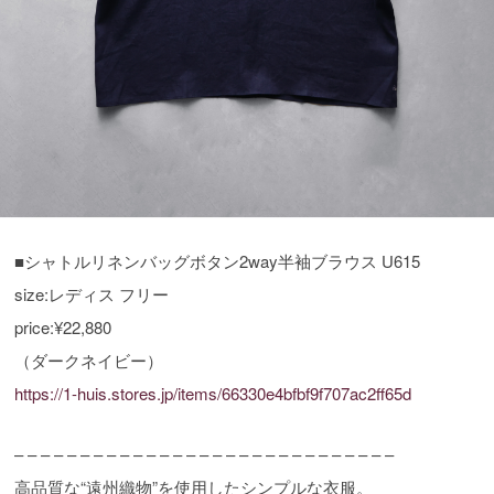
■シャトルリネンバッグボタン2way半袖ブラウス U615
size:レディス フリー
price:¥22,880
（ダークネイビー）
https://1-huis.stores.jp/items/66330e4bfbf9f707ac2ff65d
– – – – – – – – – – – – – – – – – – – – – – – – – – – – –
高品質な“遠州織物”を使用したシンプルな衣服。