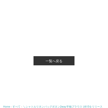
一覧へ戻る
Home
›
すべて
›
＼シャトルリネンバッグボタン2way半袖ブラウス U615をリリース