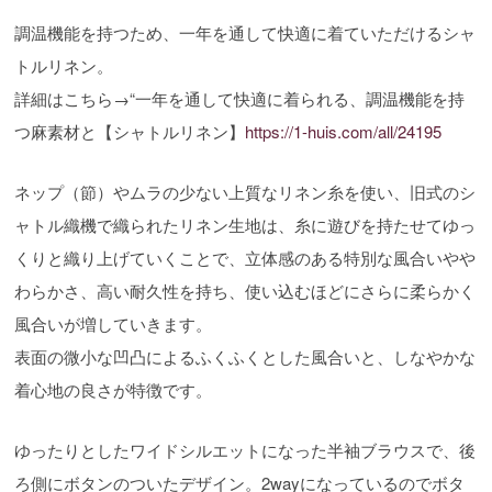
調温機能を持つため、一年を通して快適に着ていただけるシャ
トルリネン。
詳細はこちら→“一年を通して快適に着られる、調温機能を持
つ麻素材と【シャトルリネン】
https://1-huis.com/all/24195
ネップ（節）やムラの少ない上質なリネン糸を使い、旧式のシ
ャトル織機で織られたリネン生地は、糸に遊びを持たせてゆっ
くりと織り上げていくことで、立体感のある特別な風合いやや
わらかさ、高い耐久性を持ち、使い込むほどにさらに柔らかく
風合いが増していきます。
表面の微小な凹凸によるふくふくとした風合いと、しなやかな
着心地の良さが特徴です。
ゆったりとしたワイドシルエットになった半袖ブラウスで、後
ろ側にボタンのついたデザイン。2wayになっているのでボタ